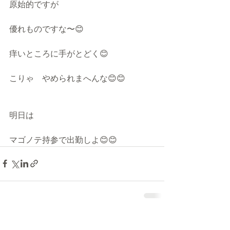
原始的ですが
優れものですな〜😊
痒いところに手がとどく😊
こりゃ　やめられまへんな😊😊
明日は
マゴノテ持参で出勤しよ😊😊
最新記事
すべて表示