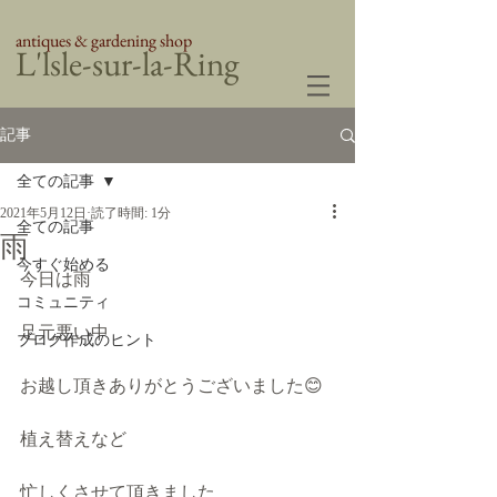
antiques & gardening shop
​L'lsle-sur-la-Ring
記事
全ての記事
2021年5月12日
読了時間: 1分
全ての記事
雨
今すぐ始める
今日は雨
コミュニティ
足元悪い中
ブログ作成のヒント
お越し頂きありがとうございました😊
植え替えなど
忙しくさせて頂きました