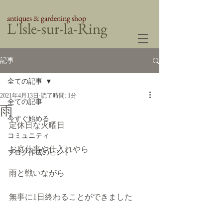
antiques & gardening shop
​L'lsle-sur-la-Ring
記事
全ての記事
2021年4月13日
読了時間: 1分
全ての記事
雨
今すぐ始める
定休日な火曜日
コミュニティ
お庭仕事や仕入れやら
ブログ作成のヒント
雨と戦いながら
無事に1日終わることができました