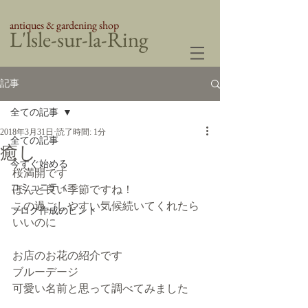
antiques & gardening shop
​L'lsle-sur-la-Ring
記事
全ての記事
2018年3月31日
読了時間: 1分
全ての記事
癒し
今すぐ始める
桜満開です
コミュニティ
ほんと良い季節ですね！
この過ごしやすい気候続いてくれたら
ブログ作成のヒント
いいのに
お店のお花の紹介です
ブルーデージ
可愛い名前と思って調べてみました