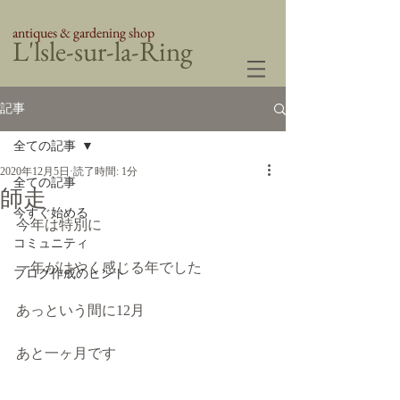
antiques & gardening shop
​L'lsle-sur-la-Ring
記事
全ての記事
2020年12月5日
読了時間: 1分
全ての記事
師走
今すぐ始める
今年は特別に
コミュニティ
一年がはやく感じる年でした
ブログ作成のヒント
あっという間に12月
あと一ヶ月です