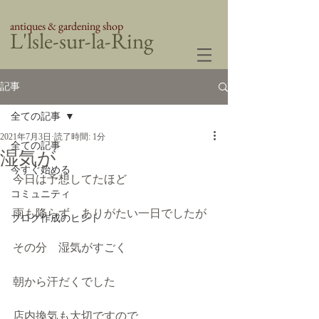
antiques & gardening shop
​L'lsle-sur-la-Ring
記事
全ての記事
2021年7月3日
読了時間: 1分
全ての記事
湿気が
今すぐ始める
今日は予想してたほど
コミュニティ
雨も降らず　ありがたい一日でしたが
ブログ作成のヒント
その分　湿気がすごく
朝から汗だくでした
店内換気も大切ですので