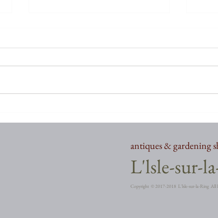
お久しぶりでございます
お久
antiques & gardening 
​L'lsle-sur-l
Copyright ©︎ 2017-2018 L'lsle-sur-la-Ring All 