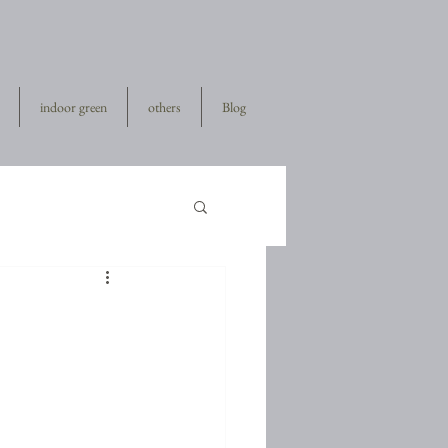
indoor green
others
Blog