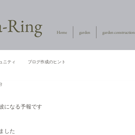
la-Ring
Home
garden
garden construction
ュニティ
ブログ作成のヒント
分
波になる予報です
ました