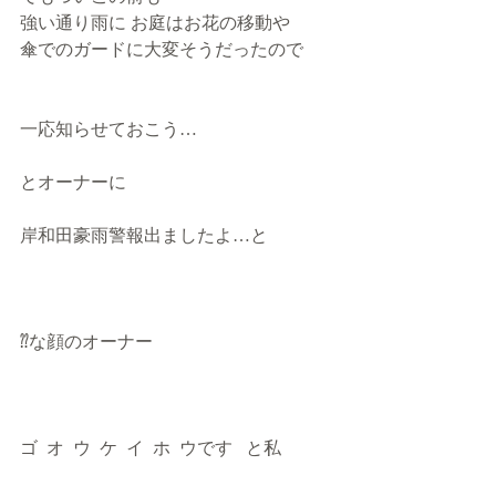
強い通り雨に お庭はお花の移動や
傘でのガードに大変そうだったので
一応知らせておこう…
とオーナーに
岸和田豪雨警報出ましたよ…と
⁇な顔のオーナー
ゴ  オ  ウ  ケ  イ  ホ  ウです   と私