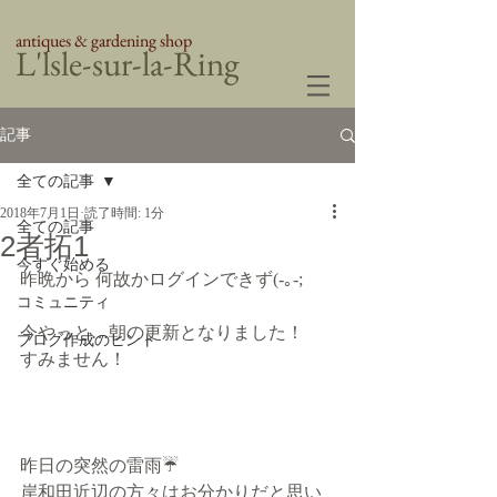
antiques & gardening shop
​L'lsle-sur-la-Ring
記事
全ての記事
2018年7月1日
読了時間: 1分
全ての記事
2者拓1
今すぐ始める
昨晩から 何故かログインできず(-｡-;
コミュニティ
今やっと…朝の更新となりました！
ブログ作成のヒント
すみません！
昨日の突然の雷雨☔️
岸和田近辺の方々はお分かりだと思い