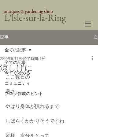
antiques & gardening shop
​L'lsle-sur-la-Ring
記事
全ての記事
2020年6月7日
読了時間: 1分
全ての記事
涼しげに
今すぐ始める
ここ数日の
コミュニティ
暑さ
ブログ作成のヒント
やはり身体が慣れるまで
しばらくかかりそうですね
皆様　水分をとって