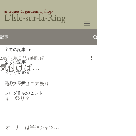
antiques & gardening shop
​L'lsle-sur-la-Ring
記事
全ての記事
2019年4月6日
読了時間: 1分
全ての記事
気付けば…
今すぐ始める
コミュニティ
春のペチュニア祭り…
ブログ作成のヒント
ま、祭り？
オーナーは半袖シャツ…