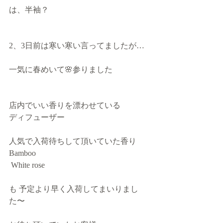
は、半袖？
2、3日前は寒い寒い言ってましたが…
一気に春めいて🌸参りました
店内でいい香りを漂わせている
ディフューザー
人気で入荷待ちして頂いていた香り
Bamboo
 White rose
も 予定より早く入荷してまいりまし
た〜