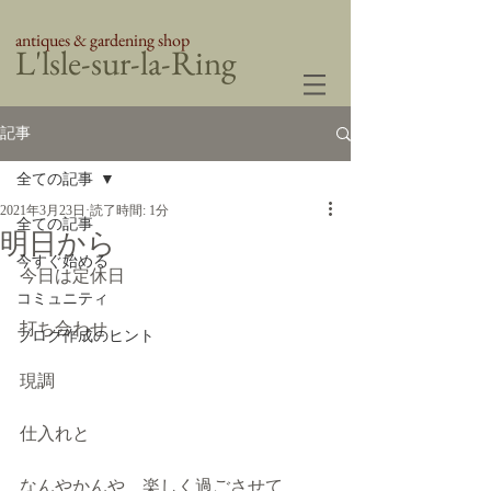
antiques & gardening shop
​L'lsle-sur-la-Ring
記事
全ての記事
2021年3月23日
読了時間: 1分
全ての記事
明日から
今すぐ始める
今日は定休日
コミュニティ
打ち合わせ
ブログ作成のヒント
現調
仕入れと
なんやかんや　楽しく過ごさせて