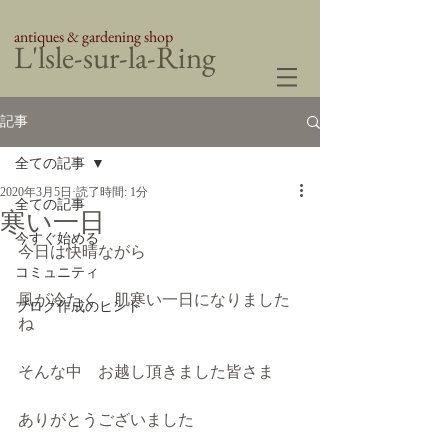
antiques & gardening shop
​L'lsle-sur-la-Ring
記事
全ての記事
2020年3月5日
読了時間: 1分
全ての記事
寒い一日
今すぐ始める
今日は快晴ながら
コミュニティ
風が冷たく　肌寒い一日になりました
ブログ作成のヒント
ね
そんな中　お越し頂きました皆さま
ありがとうございました