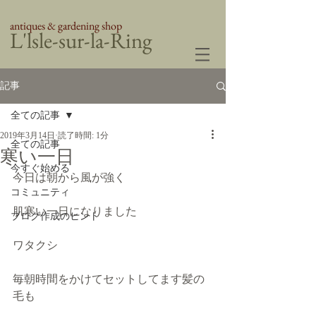
antiques & gardening shop
​L'lsle-sur-la-Ring
記事
全ての記事
2019年3月14日
読了時間: 1分
全ての記事
寒い一日
今すぐ始める
今日は朝から風が強く
コミュニティ
肌寒い一日になりました
ブログ作成のヒント
ワタクシ
毎朝時間をかけてセットしてます髪の
毛も