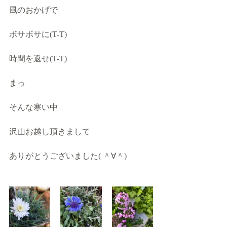
風のおかげで
ボサボサに(T-T)
時間を返せ(T-T)
まっ
そんな寒い中
沢山お越し頂きまして
ありがとうございました( ＾∀＾)