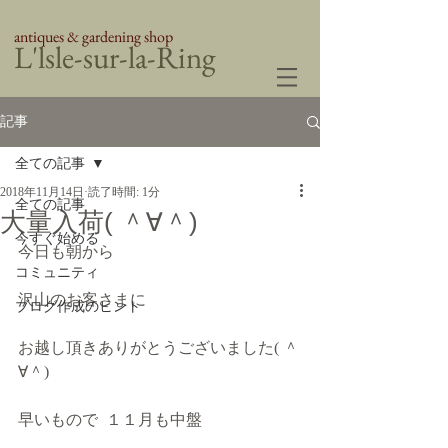
antiques & gardening shop
​L'lsle-sur-la-Ring
記事
全ての記事
2018年11月14日
読了時間: 1分
全ての記事
大量入荷( ＾∀＾)
今すぐ始める
今日も朝から
コミュニティ
沢山のお客さまに
ブログ作成のヒント
お越し頂きありがとうございました( ＾
∀＾)
早いもので  １１月も中盤