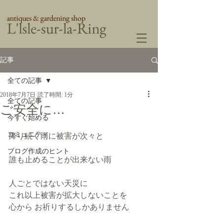
antiques & gardening shop
​L'lsle-sur-la-Ring
記事
全ての記事
2018年7月7日
読了時間: 1分
全ての記事
ご安全に…
今すぐ始める
コミュニティ
降り続く雨に被害が次々と
ブログ作成のヒント
誰も止めることが出来ない雨
人ごとではない天災に
これ以上被害が拡大しないことを
心から お祈りするしかありません