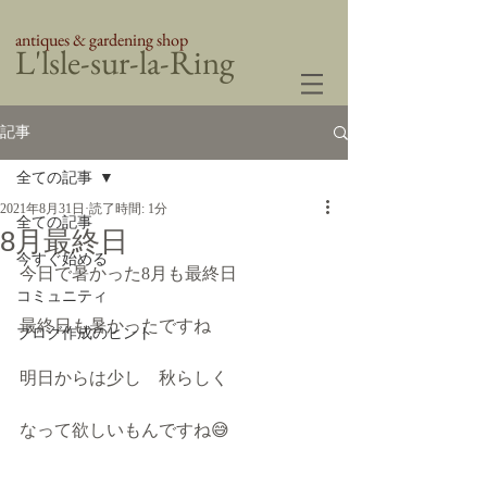
antiques & gardening shop
​L'lsle-sur-la-Ring
記事
全ての記事
2021年8月31日
読了時間: 1分
全ての記事
8月最終日
今すぐ始める
今日で暑かった8月も最終日
コミュニティ
最終日も暑かったですね
ブログ作成のヒント
明日からは少し　秋らしく
なって欲しいもんですね😅