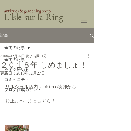
antiques & gardening shop
​L'lsle-sur-la-Ring
記事
全ての記事
2018年12月26日
読了時間: 1分
全ての記事
２０１８年 しめましょ！
今すぐ始める
更新日：
2018年12月27日
コミュニティ
リルシュル店内  christmas装飾から
ブログ作成のヒント
お正月へ   まっしぐら！