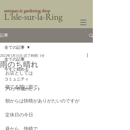
antiques & gardening shop
​L'lsle-sur-la-Ring
記事
全ての記事
2022年5月31日
読了時間: 1分
全ての記事
雨のち晴れ
今すぐ始める
お店としては
コミュニティ
寝てる間に雨で
ブログ作成のヒント
朝からは快晴がありがたいのですが
定休日の今日
昼から　快晴で