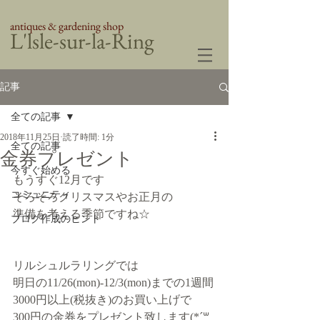
antiques & gardening shop
​L'lsle-sur-la-Ring
記事
全ての記事
2018年11月25日
読了時間: 1分
全ての記事
金券プレゼント
今すぐ始める
もうすぐ12月です
コミュニティ
そろそろクリスマスやお正月の
準備を考える季節ですね☆
ブログ作成のヒント
リルシュルラリングでは
明日の11/26(mon)-12/3(mon)までの1週間
3000円以上(税抜き)のお買い上げで
300円の金券をプレゼント致します(*´꒳