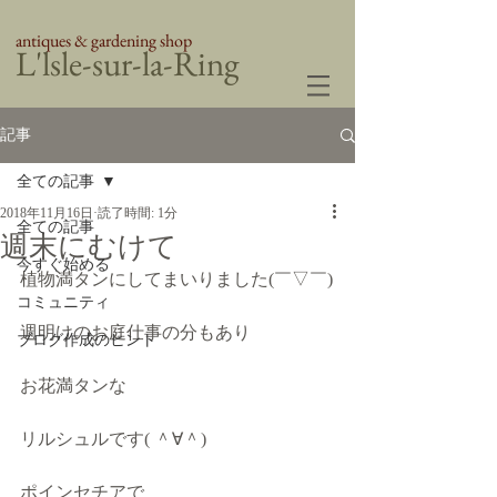
antiques & gardening shop
​L'lsle-sur-la-Ring
記事
全ての記事
2018年11月16日
読了時間: 1分
全ての記事
週末にむけて
今すぐ始める
植物満タンにしてまいりました(￣▽￣)
コミュニティ
週明けのお庭仕事の分もあり
ブログ作成のヒント
お花満タンな
リルシュルです( ＾∀＾)
ポインセチアで