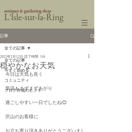
antiques & gardening shop
​L'lsle-sur-la-Ring
記事
全ての記事
2022年2月12日
読了時間: 1分
全ての記事
穏やかなお天気
今すぐ始める
今日は天気も良く
コミュニティ
気温もまずまずあがり
ブログ作成のヒント
過ごしやすい一日でしたね😊
沢山のお客様に
お立ち寄り頂きありがとうございまし