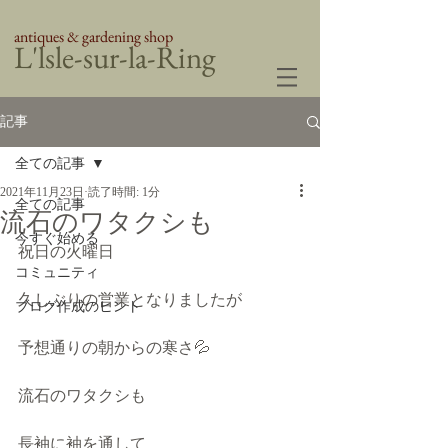
antiques & gardening shop
​L'lsle-sur-la-Ring
記事
全ての記事
2021年11月23日
読了時間: 1分
全ての記事
流石のワタクシも
今すぐ始める
祝日の火曜日
コミュニティ
久しぶりの営業となりましたが
ブログ作成のヒント
予想通りの朝からの寒さ💦
流石のワタクシも
長袖に袖を通して