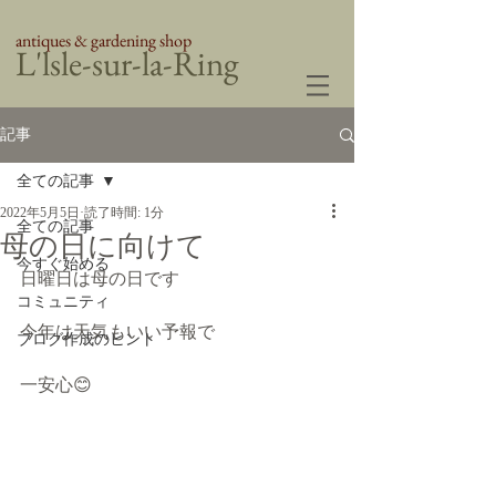
antiques & gardening shop
​L'lsle-sur-la-Ring
記事
全ての記事
2022年5月5日
読了時間: 1分
全ての記事
母の日に向けて
今すぐ始める
日曜日は母の日です
コミュニティ
今年は天気もいい予報で
ブログ作成のヒント
一安心😊