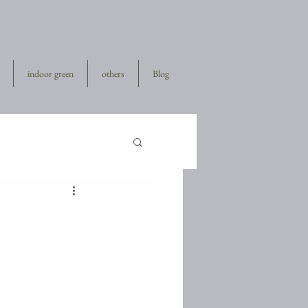
indoor green
others
Blog