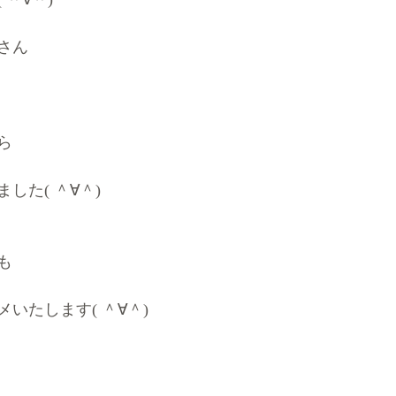
さん
ら
した( ＾∀＾)
も
いたします( ＾∀＾)