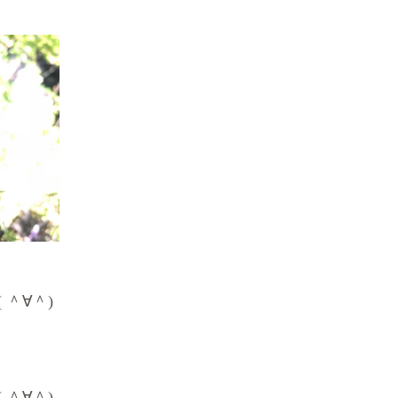
＾∀＾)
＾∀＾)