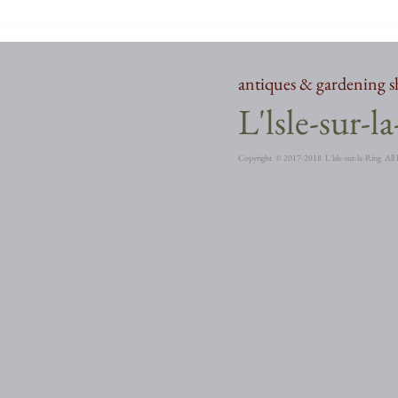
antiques & gardening 
​L'lsle-sur-l
Copyright ©︎ 2017-2018 L'lsle-sur-la-Ring All 