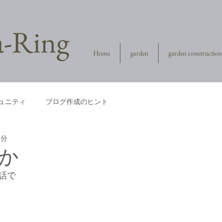
la-Ring
Home
garden
garden construction
ュニティ
ブログ作成のヒント
1分
か
話で