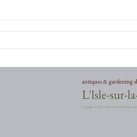
お久しぶりでございます
お久
antiques & gardening 
​L'lsle-sur-l
Copyright ©︎ 2017-2018 L'lsle-sur-la-Ring All 