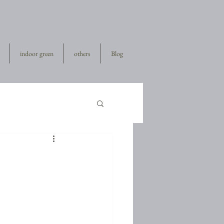
indoor green
others
Blog