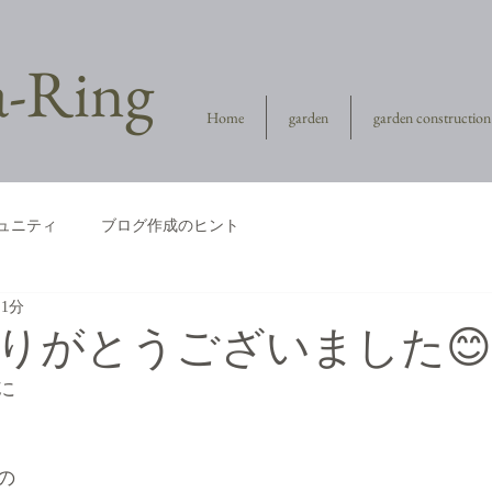
la-Ring
Home
garden
garden construction
ュニティ
ブログ作成のヒント
 1分
りがとうございました😊
に
の