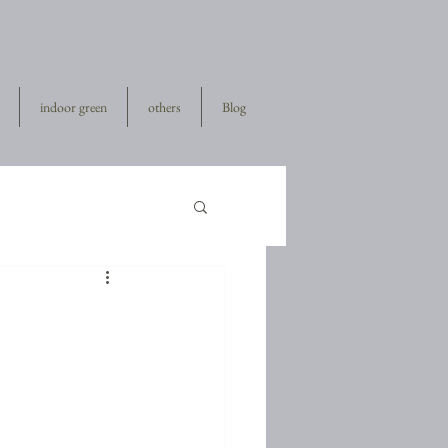
indoor green
others
Blog