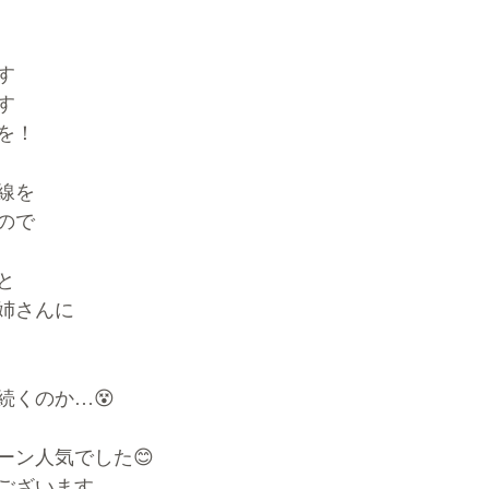
す
す
を！
線を
ので
と
姉さんに
続くのか…😵
ーン人気でした😊
ございます