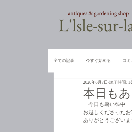
antiques & gardening shop
​L'lsle-sur-
全ての記事
今すぐ始める
コミ
2020年6月7日
読了時間: 1
本日も
　今日も暑い💦中
お越しくださったお
ありがとうございます