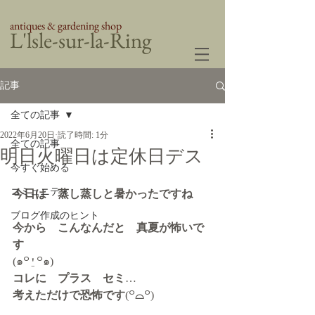
antiques & gardening shop
​L'lsle-sur-la-Ring
記事
全ての記事
2022年6月20日
読了時間: 1分
全ての記事
明日火曜日は定休日デス
今すぐ始める
コミュニティ
今日は　蒸し蒸しと暑かったですね
ブログ作成のヒント
今から　こんなんだと　真夏が怖いで
す
(๑꒪⍘꒪๑)
コレに　プラス　セミ
…
考えただけで恐怖です
(꒪
⌓
꒪)