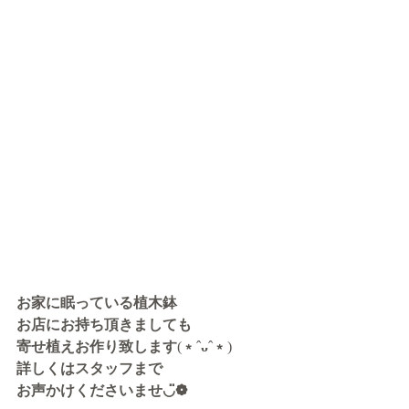
お家に眠っている植木鉢
お店にお持ち頂きましても
寄せ植えお作り致します
(
﹡
ˆ
ᴗ
ˆ
﹡
)
詳しくはスタッフまで
お声かけくださいませ◡̈❁