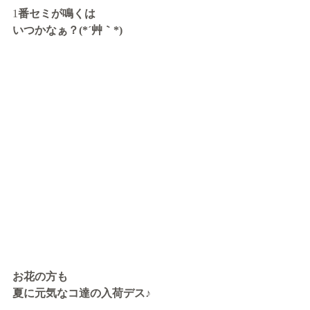
1
番セミが鳴くは　
いつかなぁ？(*´艸｀*)
お花の方も
夏に元気なコ達の入荷デス♪