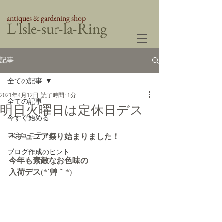
antiques & gardening shop
​L'lsle-sur-la-Ring
記事
全ての記事
2021年4月12日
読了時間: 1分
全ての記事
明日火曜日は定休日デス
今すぐ始める
コミュニティ
ペチュニア祭り始まりました！
ブログ作成のヒント
今年も素敵なお色味の
入荷デス
(*´
艸｀
*)