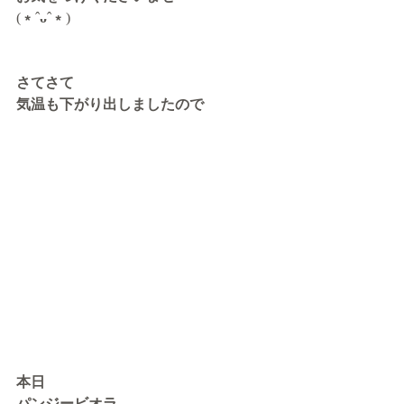
(
﹡
ˆ
ᴗ
ˆ
﹡
)
さてさて
気温も下がり出しましたので
本日
パンジービオラ