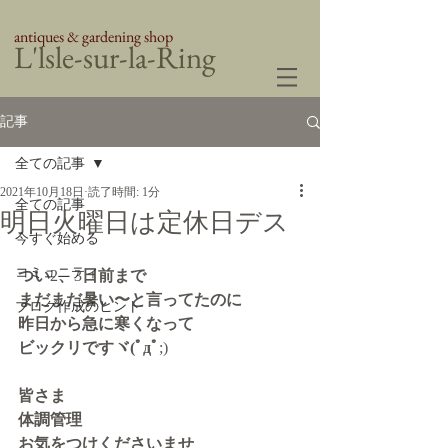
antiques & gardening shop
​L'lsle-sur-la-Ring
記事
全ての記事
2021年10月18日
読了時間: 1分
全ての記事
明日火曜日は定休日デス
今すぐ始める
コミュニティ
つい
2
、
3
日前まで
まだまだ暑い〜と言ってたのに
ブログ作成のヒント
昨日から急に寒くなって
ビックリですヾ(ﾟдﾟ
;) 
皆さま
体調管理
お気をつけくださいませ