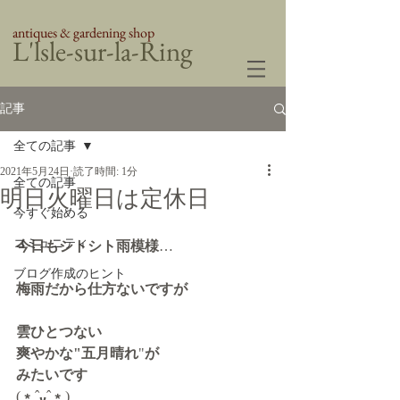
antiques & gardening shop
​L'lsle-sur-la-Ring
記事
全ての記事
2021年5月24日
読了時間: 1分
全ての記事
明日火曜日は定休日
今すぐ始める
コミュニティ
今日もシトシト雨模様
…
ブログ作成のヒント
梅雨だから仕方ないですが
雲ひとつない
爽やかな"五月晴れ
"
が
みたいです
(
﹡
ˆ
ᴗ
ˆ
﹡
)