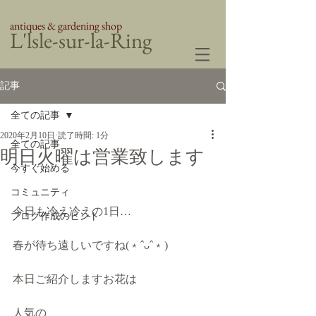
antiques & gardening shop
​L'lsle-sur-la-Ring
記事
全ての記事
2020年2月10日
読了時間: 1分
全ての記事
明日火曜は営業致します
今すぐ始める
コミュニティ
今日も冷え冷えの1日…
ブログ作成のヒント
春が待ち遠しいですね(﹡ˆᴗˆ﹡)
本日ご紹介しますお花は
人気の