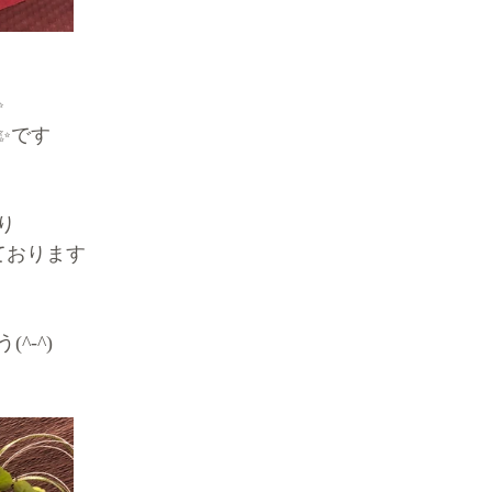
✨
ff✨です
り
なっております
^-^)