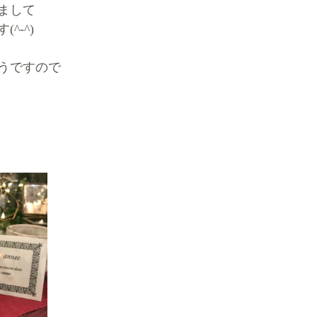
まして
^-^)
うですので