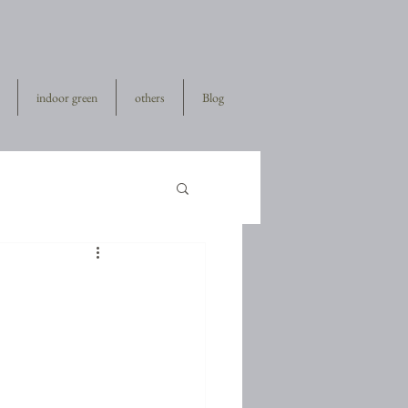
indoor green
others
Blog