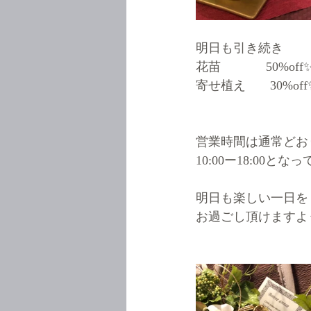
明日も引き続き
花苗             50%off
寄せ植え       30%o
営業時間は通常どお
10:00ー18:00と
明日も楽しい一日を
お過ごし頂けますよう(