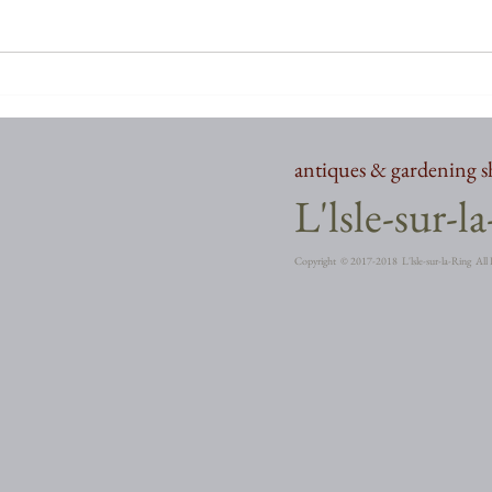
お久しぶりでございます
お久
antiques & gardening 
​L'lsle-sur-l
Copyright ©︎ 2017-2018 L'lsle-sur-la-Ring All 