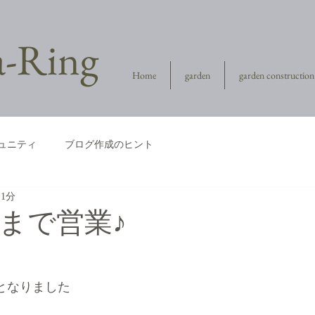
la-Ring
Home
garden
garden construction
ュニティ
ブログ作成のヒント
 1分
日まで営業♪
日となりました