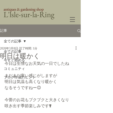
antiques & gardening shop
​L'lsle-sur-la-Ring
記事
全ての記事
2020年3月8日
読了時間: 1分
全ての記事
明日は暖かく
今すぐ始める
今日は生憎なお天気の一日でしたね
コミュニティ
まだまだ寒い感じがしますが
ブログ作成のヒント
明日は気温も高くなり暖かく
なるそうですねー😊
今蕾のお花もプクプクと大きくなり
咲き出す季節楽しみです❣️