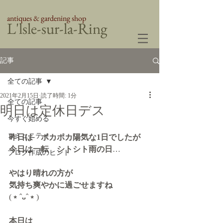
antiques & gardening shop
​L'lsle-sur-la-Ring
記事
全ての記事
2021年2月15日
読了時間: 1分
全ての記事
明日は定休日デス
今すぐ始める
コミュニティ
昨日は　ポカポカ陽気な1日でしたが
今日は一転　シトシト雨の日
…
ブログ作成のヒント
やはり晴れの方が
気持ち爽やかに過ごせますね
(
﹡
ˆ
ᴗ
ˆ
﹡
)
本日は