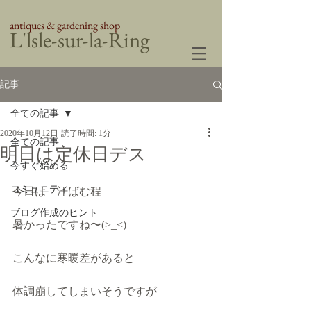
antiques & gardening shop
​L'lsle-sur-la-Ring
記事
全ての記事
2020年10月12日
読了時間: 1分
全ての記事
明日は定休日デス
今すぐ始める
コミュニティ
今日は　汗ばむ程
ブログ作成のヒント
暑かったですね〜(>_<)
こんなに寒暖差があると
体調崩してしまいそうですが