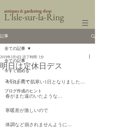
antiques & gardening shop
​L'lsle-sur-la-Ring
記事
全ての記事
2019年3月4日
読了時間: 1分
全ての記事
明日は定休日デス
今すぐ始める
コミュニティ
今日は 雨で肌寒い1日となりました…
ブログ作成のヒント
春がまた遠のいたような…
寒暖差が激しいので 
体調など崩されませんように…