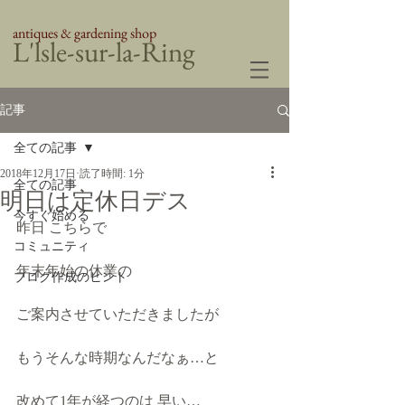
antiques & gardening shop
​L'lsle-sur-la-Ring
記事
全ての記事
2018年12月17日
読了時間: 1分
全ての記事
明日は定休日デス
今すぐ始める
昨日 こちらで 
コミュニティ
年末年始の休業の
ブログ作成のヒント
ご案内させていただきましたが
もうそんな時期なんだなぁ…と
改めて1年が経つのは 早い…