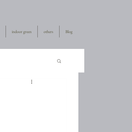
indoor green
others
Blog