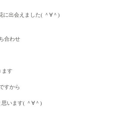
花に出会えました( ＾∀＾)
ち合わせ
きます
ですから
思います( ＾∀＾)