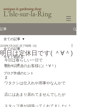
antiques & gardening shop
​L'lsle-sur-la-Ring
記事
全ての記事
2018年3月26日
読了時間: 1分
全ての記事
明日は定休日です( ＾∀＾)
今すぐ始める
今日は春らしい一日で
コミュニティ
朝から沢山のお客様に( ＾∀＾)
ブログ作成のヒント
ま
ワタクシは仕入れや用事やなんかで
店にはあまり居れてませんでしたが
スタッフ達が頑張ってくれてました( ＾