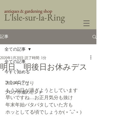
antiques & gardening shop
​L'lsle-sur-la-Ring
記事
全ての記事
2020年1月20日
読了時間: 1分
全ての記事
明日、明後日お休みデス
今すぐ始める
コミュニティ
2020年になり
もう20日が過ぎようとしています
ブログ作成のヒント
早いですね…お正月気分も抜け
年末年始バタバタしていた方も
ホッとしてる頃でしょうか(﹡ˆᴗˆ﹡)