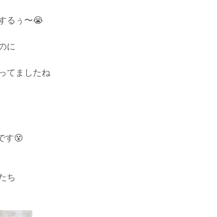
するぅ〜😭
のに
ってましたね
です😵
たち