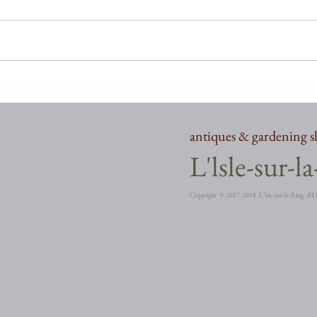
お久しぶりでございます
お久
antiques & gardening 
​L'lsle-sur-l
Copyright ©︎ 2017-2018 L'lsle-sur-la-Ring All 