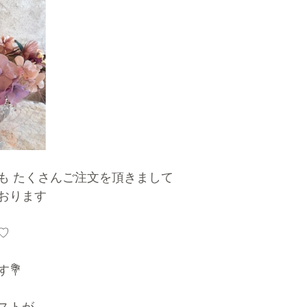
も たくさんご注文を頂きまして
おります
♡
💐