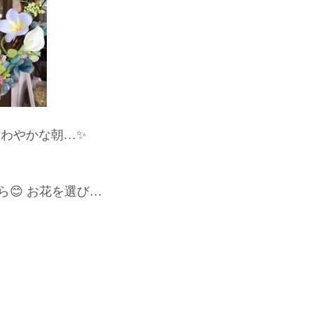
さわやかな朝…✨
😊 お花を選び…