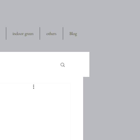
indoor green
others
Blog