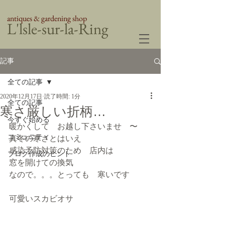
antiques & gardening shop
​L'lsle-sur-la-Ring
記事
全ての記事
2020年12月17日
読了時間: 1分
全ての記事
寒さ厳しい折柄…
今すぐ始める
暖かくして　お越し下さいませ　〜
コミュニティ
真冬の寒さとはいえ
感染予防対策のため　店内は
ブログ作成のヒント
窓を開けての換気
なので。。。とっても　寒いです
可愛いスカビオサ