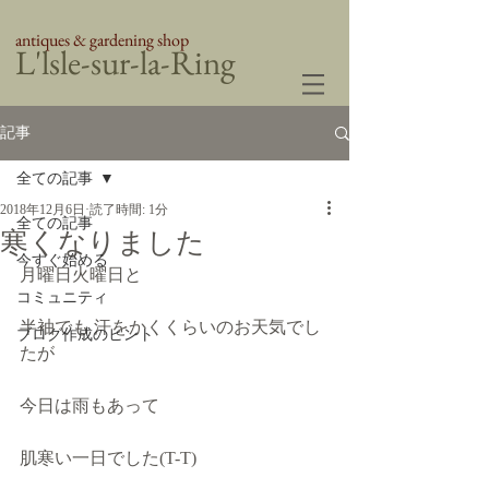
antiques & gardening shop
​L'lsle-sur-la-Ring
記事
全ての記事
2018年12月6日
読了時間: 1分
全ての記事
寒くなりました
今すぐ始める
月曜日火曜日と
コミュニティ
半袖でも 汗をかくくらいのお天気でし
ブログ作成のヒント
たが
今日は雨もあって
肌寒い一日でした(T-T)