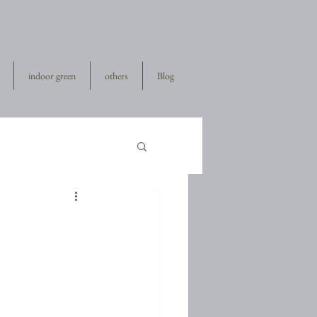
indoor green
others
Blog