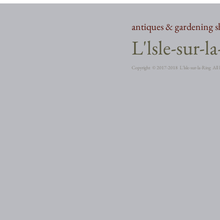
antiques & gardening 
​L'lsle-sur-l
Copyright ©︎ 2017-2018 L'lsle-sur-la-Ring All 