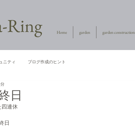
la-Ring
Home
garden
garden construction
ュニティ
ブログ作成のヒント
1分
終日
た四連休
終日