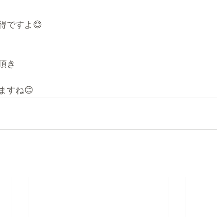
得ですよ😊
頂き
ますね😊