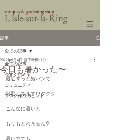
antiques & gardening shop
​L'lsle-sur-la-Ring
記事
全ての記事
2022年6月4日
読了時間: 1分
全ての記事
今日も暑かった〜
今すぐ始める
最近ずっと短パンで
コミュニティ
出勤してますワタクシ
ブログ作成のヒント
こんなに暑いと
もうもどれません💦
暑い中でも