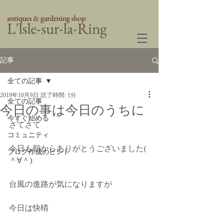
antiques & gardening shop
​L'lsle-sur-la-Ring
記事
全ての記事
2019年10月9日
読了時間: 1分
全ての記事
今日の事は今日のうちに
今すぐ始める
さてさて
コミュニティ
今日も朝からありがとうございました( 
ブログ作成のヒント
＾∀＾)
台風の進路が気になりますが
今日は快晴 