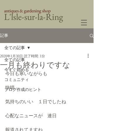
antiques & gardening shop
​L'lsle-sur-la-Ring
記事
全ての記事
2020年1月30日
読了時間: 1分
全ての記事
一月も終わりですな
今すぐ始める
今日も寒いながらも
コミュニティ
快晴
ブログ作成のヒント
気持ちのいい　１日でしたね
心配なニュースが　連日
報道されてますね