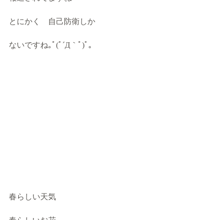
とにかく　自己防衛しか
ないですね｡ﾟ(ﾟ´Д｀ﾟ)ﾟ｡
春らしい天気