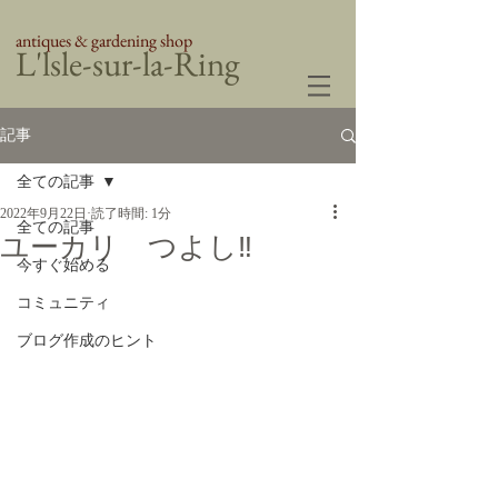
antiques & gardening shop
​L'lsle-sur-la-Ring
記事
全ての記事
2022年9月22日
読了時間: 1分
全ての記事
ユーカリ つよし‼︎
今すぐ始める
コミュニティ
ブログ作成のヒント