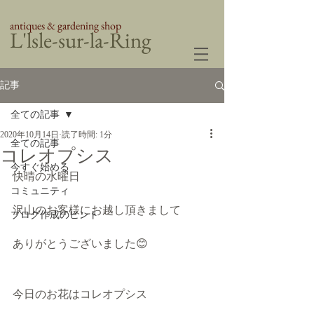
antiques & gardening shop
​L'lsle-sur-la-Ring
記事
全ての記事
2020年10月14日
読了時間: 1分
全ての記事
コレオプシス
今すぐ始める
快晴の水曜日
コミュニティ
沢山のお客様にお越し頂きまして　
ブログ作成のヒント
ありがとうございました😊
今日のお花はコレオプシス