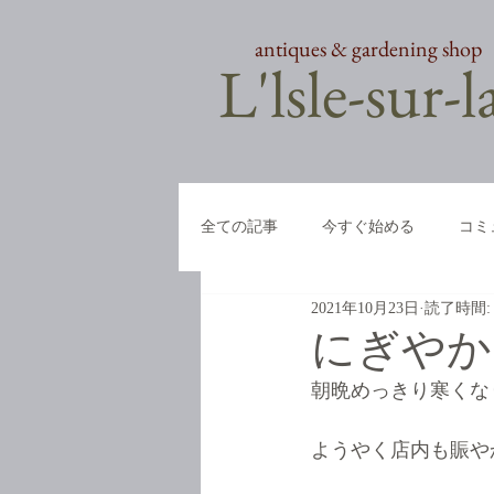
antiques & gardening shop
​L'lsle-sur-
全ての記事
今すぐ始める
コミ
2021年10月23日
読了時間:
にぎやか
朝晩めっきり寒くな
ようやく店内も賑や