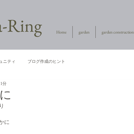
la-Ring
Home
garden
garden construction
ュニティ
ブログ作成のヒント
 1分
に
り
かに