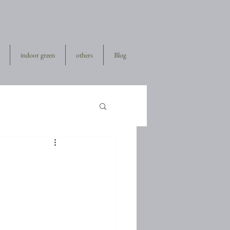
indoor green
others
Blog