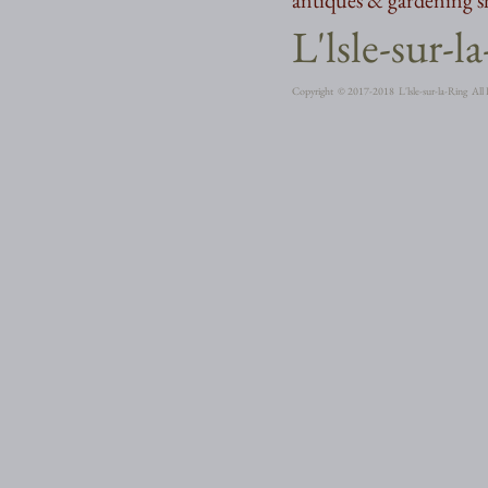
​L'lsle-sur-l
Copyright ©︎ 2017-2018 L'lsle-sur-la-Ring All 