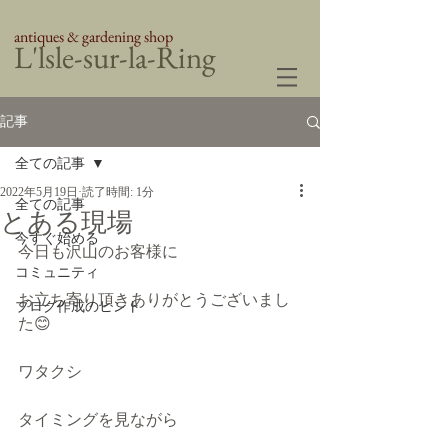
antiques & gardening shop
​L'lsle-sur-la-Ring
記事
全ての記事
2022年5月19日
読了時間: 1分
全ての記事
とある現場
今すぐ始める
今日も沢山のお客様に
コミュニティ
お立ち寄り頂きありがとうございまし
ブログ作成のヒント
た😊
ワタクシ
タイミングを見ながら